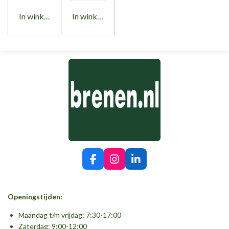
In winkelwagen
In winkelwagen
F
I
L
a
n
i
c
s
n
e
t
k
Openingstijden:
b
a
e
o
g
d
Maandag t/m vrijdag: 7:30-17:00
o
r
I
Zaterdag: 9:00-12:00