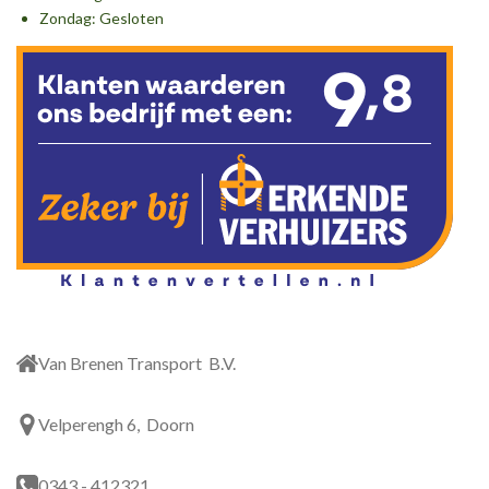
k
a
n
Zondag: Gesloten
m
Van Brenen Transport B.V.
Velperengh 6, Doorn
0343 - 412321