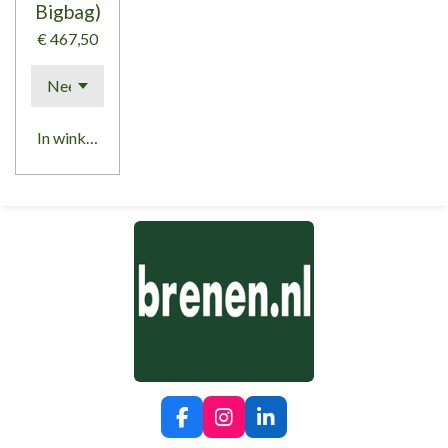
Bigbag)
€ 467,50
In winkelwagen
F
I
L
a
n
i