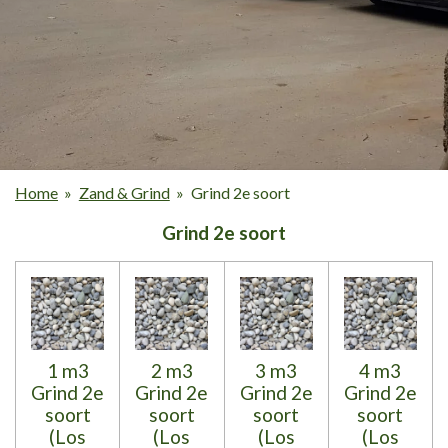
Home
»
Zand & Grind
»
Grind 2e soort
Grind 2e soort
1 m3
2 m3
3 m3
4 m3
Grind 2e
Grind 2e
Grind 2e
Grind 2e
soort
soort
soort
soort
(Los
(Los
(Los
(Los