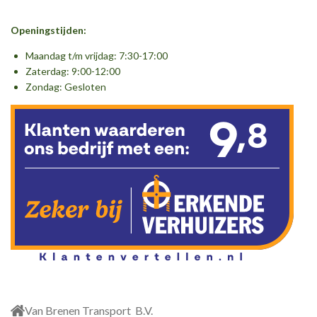
c
s
n
e
t
k
Openingstijden:
b
a
e
o
g
d
Maandag t/m vrijdag: 7:30-17:00
o
r
I
Zaterdag: 9:00-12:00
k
a
n
Zondag: Gesloten
m
Van Brenen Transport B.V.