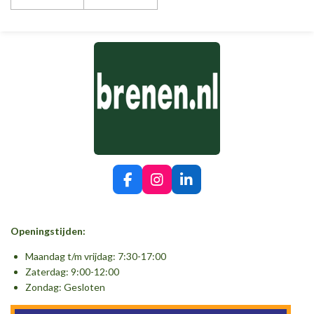
F
I
L
a
n
i
c
s
n
e
t
k
Openingstijden:
b
a
e
o
g
d
Maandag t/m vrijdag: 7:30-17:00
o
r
I
Zaterdag: 9:00-12:00
k
a
n
Zondag: Gesloten
m