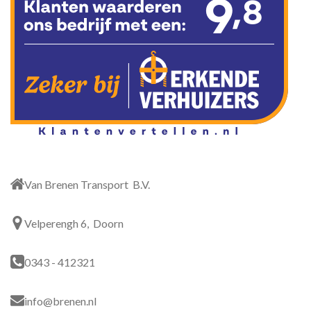
Van Brenen Transport B.V.
Velperengh 6, Doorn
0343 - 412321
info@brenen.nl