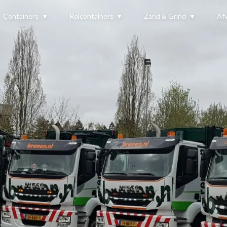
Containers
Rolcontainers
Zand & Grind
Afv