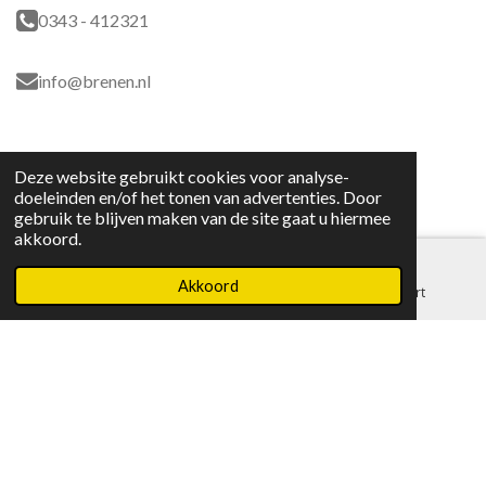
0343 - 412321
info@brenen.nl
Privacy - en cookieverklaring
Deze website gebruikt cookies voor analyse-
doeleinden en/of het tonen van advertenties. Door
gebruik te blijven maken van de site gaat u hiermee
Algemene voorwaarden
akkoord.
Akkoord
E-mailadres
Telefoonnummer
Kaart
Voorwaarden verhuizingen
Voorwaarden bedrijfsverhuizingen
© 2024 brenen.nl