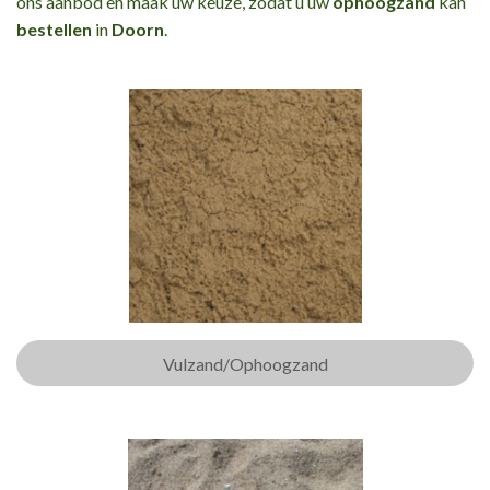
ons aanbod en maak uw keuze, zodat u uw
ophoogzand
kan
bestellen
in
Doorn
.
Vulzand/Ophoogzand