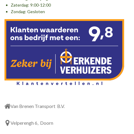
o
r
I
Zaterdag: 9:00-12:00
k
a
n
Zondag: Gesloten
m
Van Brenen Transport B.V.
Velperengh 6, Doorn