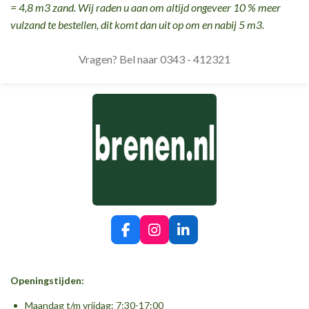
= 4,8 m3 zand. Wij raden u aan om altijd ongeveer 10 % meer
vulzand te bestellen, dit komt dan uit op om en nabij 5 m3.
Vragen? Bel naar 0343 - 412321
F
I
L
a
n
i
c
s
n
e
t
k
Openingstijden:
b
a
e
o
g
d
Maandag t/m vrijdag: 7:30-17:00