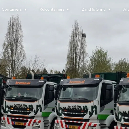
Containers
Rolcontainers
Zand & Grind
Afv