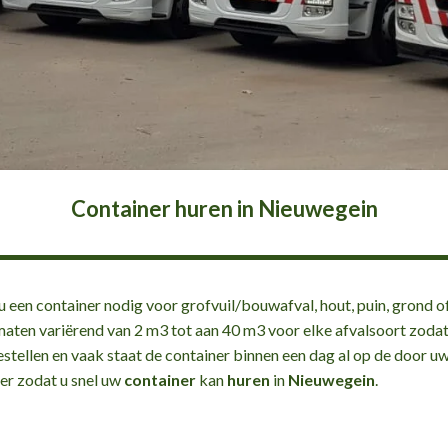
Container huren in Nieuwegein
 een container nodig voor grofvuil/bouwafval, hout, puin, grond of
maten variërend van 2 m3 tot aan 40 m3 voor elke afvalsoort zodat 
estellen en vaak staat de container binnen een dag al op de door u
er zodat u snel uw
container
kan
huren
in
Nieuwegein
.