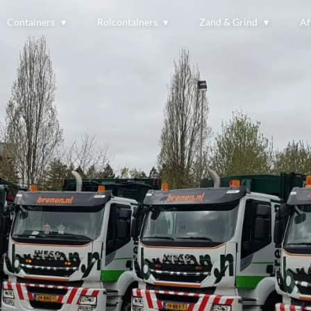
Containers
Rolcontainers
Zand & Grind
Af