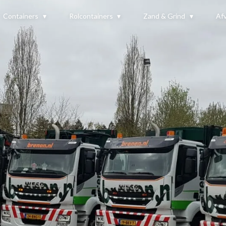
Containers
Rolcontainers
Zand & Grind
Afv