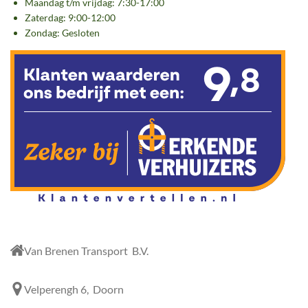
Maandag t/m vrijdag: 7:30-17:00
o
r
I
Zaterdag: 9:00-12:00
k
a
n
Zondag: Gesloten
m
Van Brenen Transport B.V.
Velperengh 6, Doorn