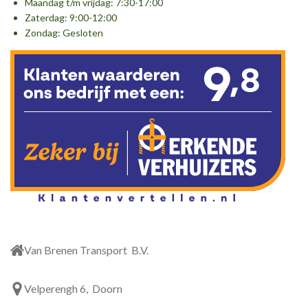
Maandag t/m vrijdag: 7:30-17:00
o
r
I
Zaterdag: 9:00-12:00
k
a
n
Zondag: Gesloten
m
Van Brenen Transport B.V.
Velperengh 6, Doorn