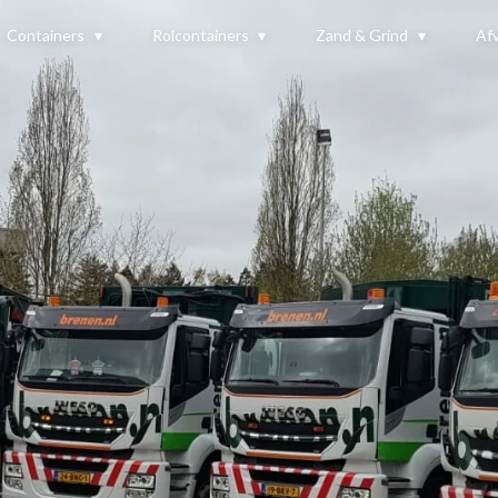
Containers
Rolcontainers
Zand & Grind
Afv